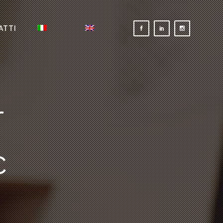
ATTI
-
C