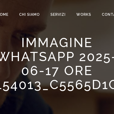
OME
CHI SIAMO
SERVIZI
WORKS
CONT
IMMAGINE
WHATSAPP 2025
06-17 ORE
154013_C5565D1